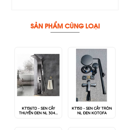
SẢN PHẨM CÙNG LOẠI
KT136TD - SEN CẦY
KT150 - SEN CẦY TRÒN
THUYỀN ĐEN NL 304...
NL ĐEN KOTOFA