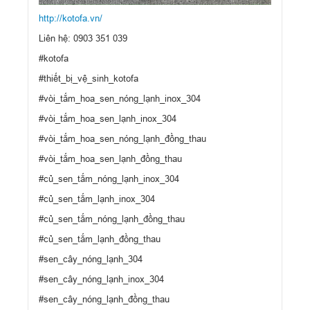
http://kotofa.vn/
Liên hệ: 0903 351 039
#kotofa
#thiết_bị_vệ_sinh_kotofa
#vòi_tắm_hoa_sen_nóng_lạnh_inox_304
#vòi_tắm_hoa_sen_lạnh_inox_304
#vòi_tắm_hoa_sen_nóng_lạnh_đồng_thau
#vòi_tắm_hoa_sen_lạnh_đồng_thau
#củ_sen_tắm_nóng_lạnh_inox_304
#củ_sen_tắm_lạnh_inox_304
#củ_sen_tắm_nóng_lạnh_đồng_thau
#củ_sen_tắm_lạnh_đồng_thau
#sen_cây_nóng_lạnh_304
#sen_cây_nóng_lạnh_inox_304
#sen_cây_nóng_lạnh_đồng_thau