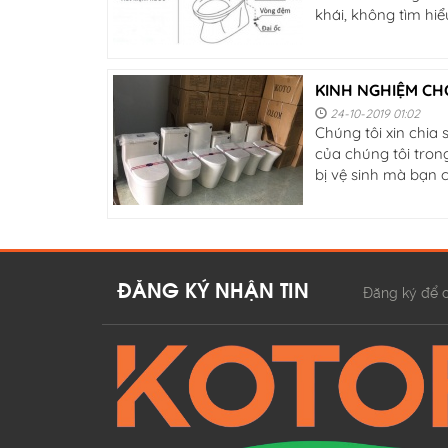
khái, không tìm hiểu
KINH NGHIỆM CH
24-10-2019 01:02
Chúng tôi xin chia
của chúng tôi tron
bị vệ sinh mà bạn c
Đăng ký để c
ĐĂNG KÝ NHẬN TIN