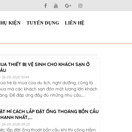
PHỤ KIỆN
TUYỂN DỤNG
LIÊN HỆ
UA THIẾT BỊ VỆ SINH CHO KHÁCH SẠN Ở
ÂU
26-03-2020 10:44
ùa hè là mùa của du lịch, nghỉ dưỡng, cũng là
ùa mà các khách sạn đón một lượng lớn khách
àng. Để đáp ứng đầy đủ những nhu cầu,...
ẬT MÍ CÁCH LẮP ĐẶT ỐNG THOÁNG BỒN CẦU
HANH NHẤT,...
26-03-2020 09:25
iệc lắp đặt ống thoát bồn cầu khi thi công Hầm