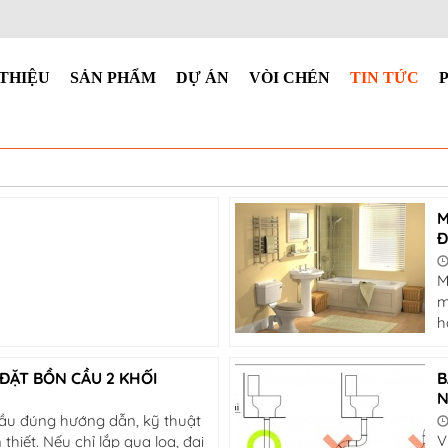
 THIỆU
SẢN PHẨM
DỰ ÁN
VÒI CHÉN
TIN TỨC
M
Đ
M
m
h
ĐẶT BỒN CẦU 2 KHỐI
B
N
cầu đúng hướng dẫn, kỹ thuật
V
thiết. Nếu chỉ lắp qua loa, đại