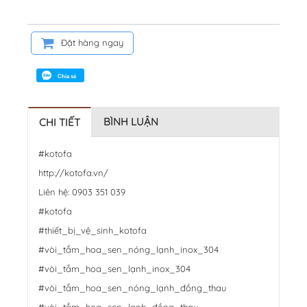
Đặt hàng ngay
Chia sẻ
BÌNH LUẬN
CHI TIẾT
#kotofa
http://kotofa.vn/
Liên hệ: 0903 351 039
#kotofa
#thiết_bị_vệ_sinh_kotofa
#vòi_tắm_hoa_sen_nóng_lạnh_inox_304
#vòi_tắm_hoa_sen_lạnh_inox_304
#vòi_tắm_hoa_sen_nóng_lạnh_đồng_thau
#vòi_tắm_hoa_sen_lạnh_đồng_thau