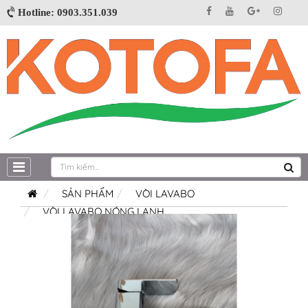
Hotline: 0903.351.039
SẢN PHẨM
VÒI LAVABO
VÒI LAVABO NÓNG LẠNH