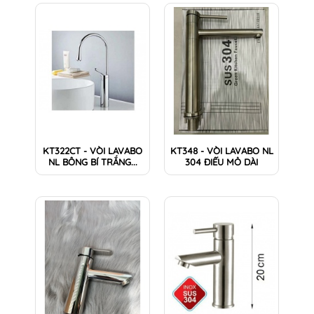
KT322CT - VÒI LAVABO
KT348 - VÒI LAVABO NL
NL BÔNG BÍ TRẮNG...
304 ĐIẾU MỎ DÀI