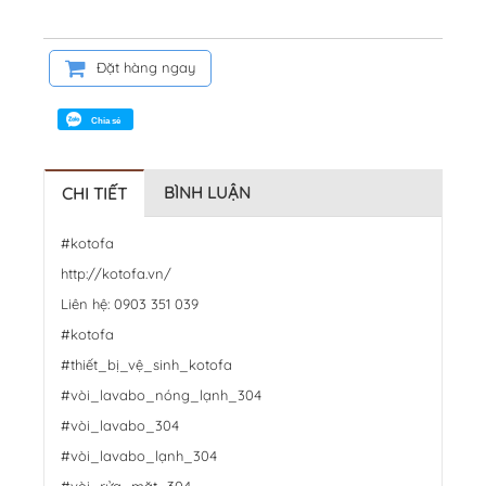
Đặt hàng ngay
Chia sẻ
BÌNH LUẬN
CHI TIẾT
#kotofa
http://kotofa.vn/
Liên hệ: 0903 351 039
#kotofa
#thiết_bị_vệ_sinh_kotofa
#vòi_lavabo_nóng_lạnh_304
#vòi_lavabo_304
#vòi_lavabo_lạnh_304
#vòi_rửa_mặt_304