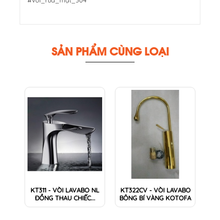
SẢN PHẨM CÙNG LOẠI
KT311 - VÒI LAVABO NL
KT322CV - VÒI LAVABO
ĐỒNG THAU CHIẾC...
BÔNG BÍ VÀNG KOTOFA