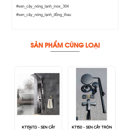
#sen_cây_nóng_lạnh_inox_304
#sen_cây_nóng_lạnh_đồng_thau
SẢN PHẨM CÙNG LOẠI
KT136TD - SEN CẦY
KT150 - SEN CẦY TRÒN