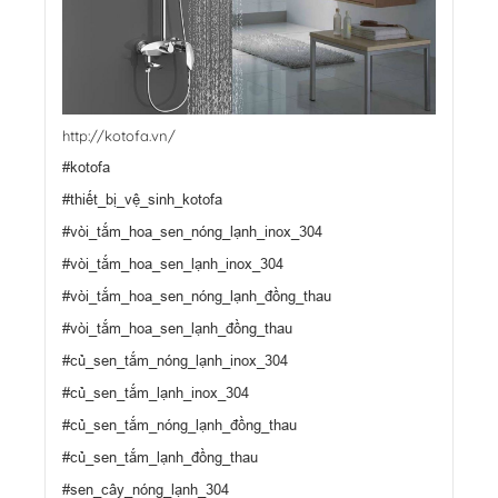
http://kotofa.vn/
#kotofa
#thiết_bị_vệ_sinh_kotofa
#vòi_tắm_hoa_sen_nóng_lạnh_inox_304
#vòi_tắm_hoa_sen_lạnh_inox_304
#vòi_tắm_hoa_sen_nóng_lạnh_đồng_thau
#vòi_tắm_hoa_sen_lạnh_đồng_thau
#củ_sen_tắm_nóng_lạnh_inox_304
#củ_sen_tắm_lạnh_inox_304
#củ_sen_tắm_nóng_lạnh_đồng_thau
#củ_sen_tắm_lạnh_đồng_thau
#sen_cây_nóng_lạnh_304