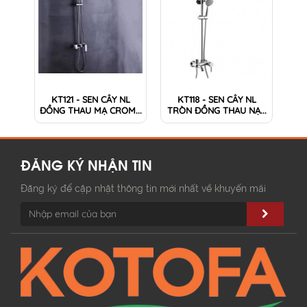
KT121 - SEN CÂY NL
KT118 - SEN CÂY NL
ĐỒNG THAU MẠ CROM...
TRÒN ĐỒNG THAU NẠ...
ĐĂNG KÝ NHẬN TIN
Đăng ký để cập nhật thông tin mới nhất về khuyến mãi