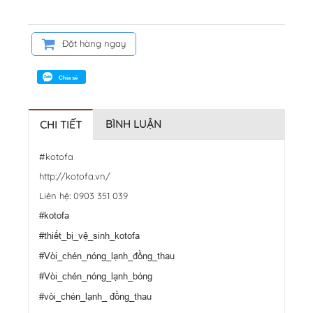
Đặt hàng ngay
Chia sẻ
BÌNH LUẬN
CHI TIẾT
#kotofa
http://kotofa.vn/
Liên hệ: 0903 351 039
#kotofa
#thiết_bị_vệ_sinh_kotofa
#Vòi_chén_nóng_lạnh_đồng_thau
#Vòi_chén_nóng_lạnh_bóng
#vòi_chén_lạnh_ đồng_thau