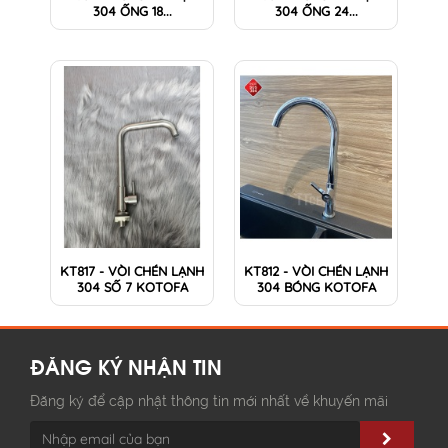
304 ỐNG 18...
304 ỐNG 24...
KT817 - VÒI CHÉN LẠNH
KT812 - VÒI CHÉN LẠNH
304 SỐ 7 KOTOFA
304 BÓNG KOTOFA
ĐĂNG KÝ NHẬN TIN
Đăng ký để cập nhật thông tin mới nhất về khuyến mãi