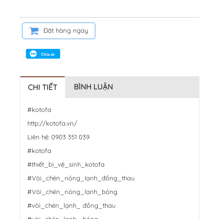
Đặt hàng ngay
Chia sẻ
BÌNH LUẬN
CHI TIẾT
#kotofa
http://kotofa.vn/
Liên hệ: 0903 351 039
#kotofa
#thiết_bị_vệ_sinh_kotofa
#Vòi_chén_nóng_lạnh_đồng_thau
#Vòi_chén_nóng_lạnh_bóng
#vòi_chén_lạnh_ đồng_thau
#vòi_chén_lạnh_ bóng