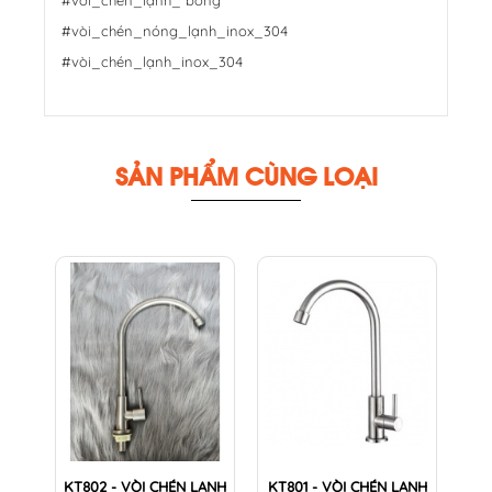
#vòi_chén_nóng_lạnh_inox_304
#vòi_chén_lạnh_inox_304
SẢN PHẨM CÙNG LOẠI
KT802 - VÒI CHÉN LẠNH
KT801 - VÒI CHÉN LẠNH